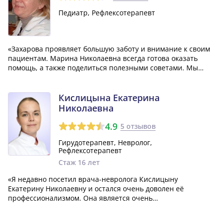
Педиатр, Рефлексотерапевт
«Захарова проявляет большую заботу и внимание к своим
пациентам. Марина Николаевна всегда готова оказать
помощь, а также поделиться полезными советами. Мы
заметили, что её любят не только дети, но и взрослые. Она
просто замечательный педиатр!»
Кислицына Екатерина
Николаевна
4.9
5 отзывов
Гирудотерапевт, Невролог,
Рефлексотерапевт
Стаж 16 лет
«Я недавно посетил врача-невролога Кислицыну
Екатерину Николаевну и остался очень доволен её
профессионализмом. Она является очень
квалифицированным специалистом, умеет объяснять всю
необходимую информацию даже казалось бы сложные