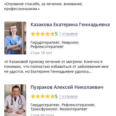
«Огромное спасибо, за лечение, внимание,
профессионализм.»
Казакова Екатерина Геннадьевна
5
1 отзывов
Гирудотерапевт, Невролог,
Рефлексотерапевт
Стаж 18 лет
«У Казаковой прохожу лечение от мигрени. Конечно я
понимаю, что полностью избавиться от заболевания мне
не удастся, но Екатерине Геннадьевне удалось
существенно облегчить мое состояние. Боли уже не так
интенсивны и проявляются гораздо реже.»
Пузраков Алексей Николаевич
5
1 отзывов
Гирудотерапевт, Рефлексотерапевт,
Трансфузиолог, Физиотерапевт
Стаж 43 года