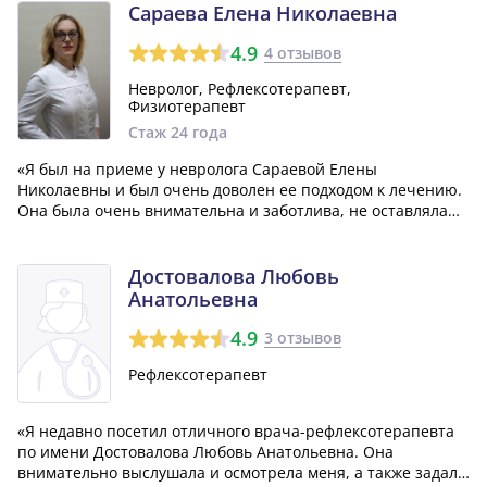
вопросы крайне понятно и доступно. От всего сердца хочу
Сараева Елена Николаевна
сказ...»
4.9
4 отзывов
Невролог, Рефлексотерапевт,
Физиотерапевт
Стаж 24 года
«Я был на приеме у невролога Сараевой Елены
Николаевны и был очень доволен ее подходом к лечению.
Она была очень внимательна и заботлива, не оставляла
мои жалобы без внимания и быстро нашла причину моего
состояния. Елена Николаевна применяет разные методы
лечения, которые действительно рабо...»
Достовалова Любовь
Анатольевна
4.9
3 отзывов
Рефлексотерапевт
«Я недавно посетил отличного врача-рефлексотерапевта
по имени Достовалова Любовь Анатольевна. Она
внимательно выслушала и осмотрела меня, а также задала