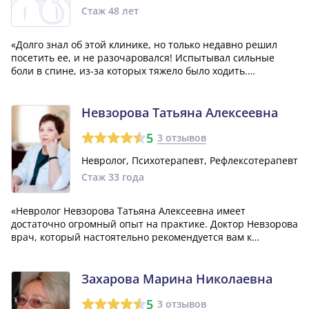
Стаж 48 лет
«Долго знал об этой клинике, но только недавно решил
посетить ее, и не разочаровался! Испытывал сильные
боли в спине, из-за которых тяжело было ходить.
Благодаря лечению у рефлексотерапевта Кошечкиной
Анжелы Петровны, эффективно избавился от болей без
каких-либо побочных эффектов. Сейчас ве...»
Невзорова Татьяна Алексеевна
5
3 отзывов
Невролог, Психотерапевт, Рефлексотерапевт
Стаж 33 года
«Невролог Невзорова Татьяна Алексеевна имеет
достаточно огромный опыт на практике. Доктор Невзорова
врач, который настоятельно рекомендуется вам к
посещению. Татьяна изумительный специалист
прекрасного уровня.»
Захарова Марина Николаевна
5
3 отзывов