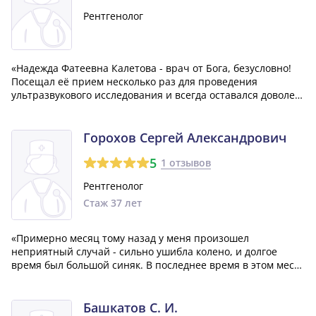
Рентгенолог
«Надежда Фатеевна Калетова - врач от Бога, безусловно!
Посещал её прием несколько раз для проведения
ультразвукового исследования и всегда оставался доволен.
Надежда Фатеевна всегда тщательна и внимательна,
несмотря на напряженный график и много работы. Она
приветлива и доброжелательна к па...»
Горохов Сергей Александрович
5
1 отзывов
Рентгенолог
Стаж 37 лет
«Примерно месяц тому назад у меня произошел
неприятный случай - сильно ушибла колено, и долгое
время был большой синяк. В последнее время в этом месте
стало снова болеть - ноющая боль, а также небольшое
уплотнение. Решила обратиться к врачу, и Горохов Сергей
Александрович, специалист по рен...»
Башкатов С. И.