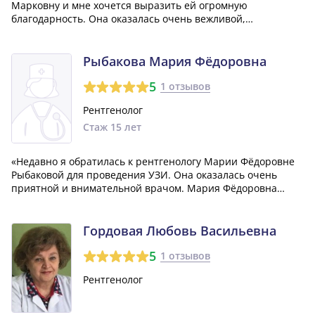
Марковну и мне хочется выразить ей огромную
благодарность. Она оказалась очень вежливой,
внимательной и умело общалась как со мной - пациентом,
так и с медицинскими работниками. Ольга Марковна
профессионально и точно определила проблему, с...»
Рыбакова Мария Фёдоровна
5
1 отзывов
Рентгенолог
Стаж 15 лет
«Недавно я обратилась к рентгенологу Марии Фёдоровне
Рыбаковой для проведения УЗИ. Она оказалась очень
приятной и внимательной врачом. Мария Фёдоровна
тщательно объяснила мне все детали процедуры и не
оставила без ответа ни один из моих вопросов. Я осталась
очень довольна полученным результ...»
Гордовая Любовь Васильевна
5
1 отзывов
Рентгенолог