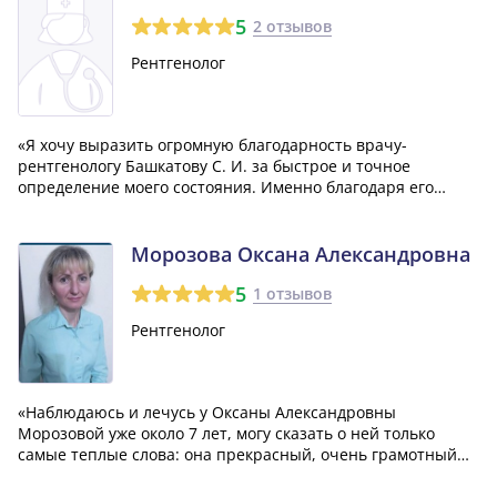
5
2 отзывов
Рентгенолог
«Я хочу выразить огромную благодарность врачу-
рентгенологу Башкатову С. И. за быстрое и точное
определение моего состояния. Именно благодаря его
профессионализму я смог оперативно приступить к
лечению и, следовательно, мое выздоровление произошло
гораздо быстрее. Еще раз большое спасибо!»
Морозова Оксана Александровна
5
1 отзывов
Рентгенолог
«Наблюдаюсь и лечусь у Оксаны Александровны
Морозовой уже около 7 лет, могу сказать о ней только
самые теплые слова: она прекрасный, очень грамотный
стоматолог, работает аккуратно и качественно!»