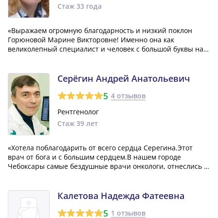
Стаж 33 года
«Выражаем огромную благодарность и низкий поклон
Горюновой Марине Викторовне! Именно она как
великолепный специалист и человек с большой буквы на
ранней стадии моему отцу определила опухоль (рак)
почки, успокоила и направила по нужному пути! Мы живем
третий год и наблюдаемся только у нее! С...»
Серёгин Андрей Анатольевич
5
4 отзывов
Рентгенолог
Стаж 39 лет
«Хотела поблагодарить от всего сердца Серегина.Этот
врач от бога и с большим сердцем.В нашем городе
Чебоксары самые бездушные врачи онкологи, отнеслись к
болезни моего мужа так халатно.Ничего даже не стали
предпринимать чтобы чем-то помочь мужу.А Серёгин
сразу пригласил нас в Нижний Новгоро...»
Калетова Надежда Фатеевна
5
1 отзывов