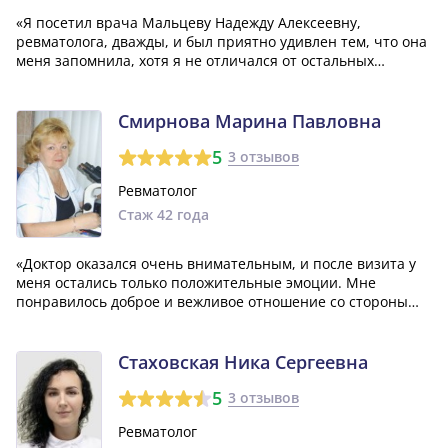
«Я посетил врача Мальцеву Надежду Алексеевну,
ревматолога, дважды, и был приятно удивлен тем, что она
меня запомнила, хотя я не отличался от остальных
пациентов. Хочу пожелать и ей здоровья и счастья. Доктор
Надежда Алексеевна просто удивительная - мягкая,
тактичная и грамотная, что само со...»
Смирнова Марина Павловна
5
3 отзывов
Ревматолог
Стаж 42 года
«Доктор оказался очень внимательным, и после визита у
меня остались только положительные эмоции. Мне
понравилось доброе и вежливое отношение со стороны
врача и медицинской сестры. Лечение было грамотным и
дало результаты. Спасибо огромное!»
Стаховская Ника Сергеевна
5
3 отзывов
Ревматолог