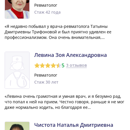
Ревматолог
Стаж 42 года
«Я недавно побывал у врача-ревматолога Татьяны
Дмитриевны Трифоновой и был приятно удивлен ее
профессионализмом. Она очень внимательная,
компетентная и заботливая врач, которая оказывает
максимальную поддержку своим пациентам. Кроме того,
она является руководителем и просто замечательным, п...»
Левина Зоя Александровна
5
3 отзывов
Ревматолог
Стаж 30 лет
«Левина очень грамотная и умная врач, и я безумно рад,
что попал к ней на прием. Честно говоря, раньше я не мог
даже нормально ходить, но благодаря ее
профессиональному подходу и лечению, я теперь могу
даже бегать! Я очень благодарен и признателен ей и хочу
сказать огромное спасибо!»
Чистота Наталья Дмитриевна