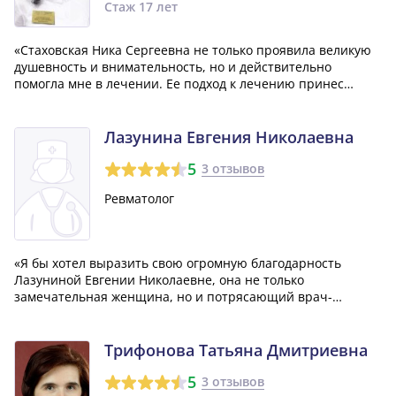
Стаж 17 лет
«Стаховская Ника Сергеевна не только проявила великую
душевность и внимательность, но и действительно
помогла мне в лечении. Ее подход к лечению принес
значительное облегчение. Я бы очень хотел, чтобы таких
врачей, как она, было больше.»
Лазунина Евгения Николаевна
5
3 отзывов
Ревматолог
«Я бы хотел выразить свою огромную благодарность
Лазуниной Евгении Николаевне, она не только
замечательная женщина, но и потрясающий врач-
ревматолог! Если вы действительно заботитесь о своем
здоровье, настоятельно рекомендую обратиться именно к
ней! Она помогла избавиться от моей проблемы,...»
Трифонова Татьяна Дмитриевна
5
3 отзывов