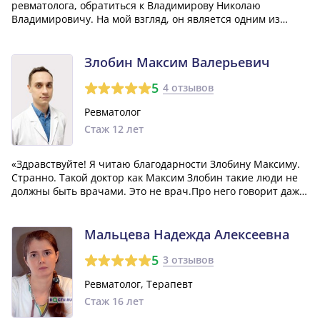
ревматолога, обратиться к Владимирову Николаю
Владимировичу. На мой взгляд, он является одним из
лучших специалистов в своей области, обладая большим
опытом и необходимыми знаниями. Мне нравится его
серьезный и основательный подход к лечен...»
Злобин Максим Валерьевич
5
4 отзывов
Ревматолог
Стаж 12 лет
«Здравствуйте! Я читаю благодарности Злобину Максиму.
Странно. Такой доктор как Максим Злобин такие люди не
должны быть врачами. Это не врач.Про него говорит даже
фамилие. А не пациентов лечить. Ужасное отношение
было ко мне.доводил до слез меня которая ему годится
матерью.Не возлюбил. Посч...»
Мальцева Надежда Алексеевна
5
3 отзывов
Ревматолог, Терапевт
Стаж 16 лет