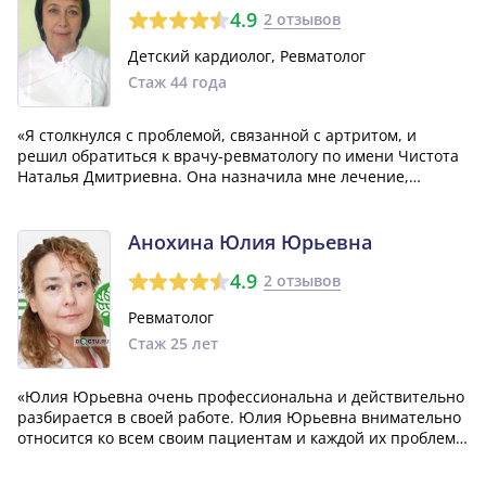
4.9
2 отзывов
Детский кардиолог, Ревматолог
Стаж 44 года
«Я столкнулся с проблемой, связанной с артритом, и
решил обратиться к врачу-ревматологу по имени Чистота
Наталья Дмитриевна. Она назначила мне лечение,
которое оказалось действительно эффективным. В случае
необходимости я обязательно обращусь к ней снова.»
Анохина Юлия Юрьевна
4.9
2 отзывов
Ревматолог
Стаж 25 лет
«Юлия Юрьевна очень профессиональна и действительно
разбирается в своей работе. Юлия Юрьевна внимательно
относится ко всем своим пациентам и каждой их проблеме,
делая все возможное, чтобы помочь. Всегда
прислушивается к моим словам и предлагает решение,