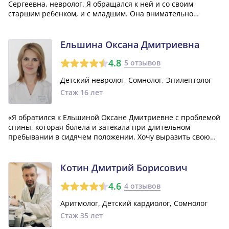
Сергеевна, невролог. Я обращался к ней и со своим
старшим ребенком, и с младшим. Она внимательно
выслушивает наши проблемы, все детально объясняет и
отвечает на все возникающие вопросы. Мария Сергеевна
также никогда не назначает лишних процедур и л...»
Ельшина Оксана Дмитриевна
4.8
5 отзывов
Детский невролог, Сомнолог, Эпилептолог
Стаж 16 лет
«Я обратился к Ельшиной Оксане Дмитриевне с проблемой
спины, которая болела и затекала при длительном
пребывании в сидячем положении. Хочу выразить свою
благодарность ей за профессиональность и грамотный
подход к лечению моей проблемы.»
Котин Дмитрий Борисович
4.6
4 отзывов
Аритмолог, Детский кардиолог, Сомнолог
Стаж 35 лет