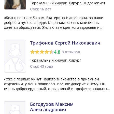
Торакальный хирург, Хирург, Эндоскопист
Стаж 16 лет
«Большое спасибо вам, Екатерина Николаевна, за ваше
доброе и чуткое сердце. К врачам, как вы, мне очень
хочется обращаться. Желаю вам крепкого здоровья и
огромного терпения в вашей нелегкой работе.»
Трифонов Сергей Николаевич
4.8
3 отзывов
Торакальный хирург, Хирург
Стаж 43 года
«Уже с первых минут нашего знакомства в приемном
отделении, у меня появилось полное доверие к нему. Он
очень добросердечный, отзывчивый и профессиональный
специалист. Сейчас, после операции, я нахожусь под его
наблюдением и уверен, что в итоге у меня всё будет
отлично. Мне осталось только п...»
Богодухов Максим
Александрович