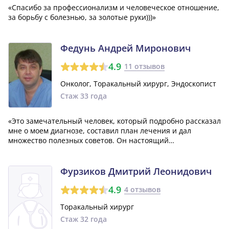
«Спасибо за профессионализм и человеческое отношение,
за борьбу с болезнью, за золотые руки)))»
Федунь Андрей Миронович
4.9
11 отзывов
Онколог, Торакальный хирург, Эндоскопист
Стаж 33 года
«Это замечательный человек, который подробно рассказал
мне о моем диагнозе, составил план лечения и дал
множество полезных советов. Он настоящий
профессионал своего дела и таких врачей, к сожалению,
очень мало. Мне бы хотелось, чтобы все врачи также
внимательно относились к своим пациентам,...»
Фурзиков Дмитрий Леонидович
4.9
4 отзывов
Торакальный хирург
Стаж 32 года