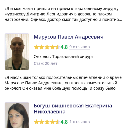
«Я и моя мама пришли на прием к торакальному хирургу
Фурзикову Дмитрию Леонидовичу в довольно плохом
настроении. Однако, доктор смог так доступно и понятно
все объяснить и рассказать, что когда мы уходили, наше
настроение существенно улучшилось. Благодарю доктора
Фурзикова за помощь и компе...»
Марусов Павел Андреевич
4.8
9 отзывов
Онколог, Торакальный хирург
Стаж 20 лет
«Я наслышан только положительных впечатлений о враче
Марусове Павле Андреевиче, он просто замечательный
онколог! Он оказал мне большую помощь, и сразу было
заметно, что он истинный профессионал своей области.
Даже после операции, все швы оказались такими
аккуратными!»
Богуш-вишневская Екатерина
Николаевна
4.8
1 отзывов