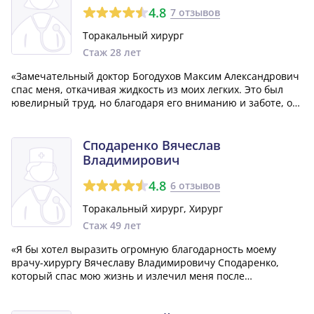
4.8
7 отзывов
Торакальный хирург
Стаж 28 лет
«Замечательный доктор Богодухов Максим Александрович
спас меня, откачивая жидкость из моих легких. Это был
ювелирный труд, но благодаря его вниманию и заботе, он
находил подходящие слова для утешения и успокоения. У
меня остались только положительные воспоминания о нем
на всю жизнь. Огромно...»
Сподаренко Вячеслав
Владимирович
4.8
6 отзывов
Торакальный хирург, Хирург
Стаж 49 лет
«Я бы хотел выразить огромную благодарность моему
врачу-хирургу Вячеславу Владимировичу Сподаренко,
который спас мою жизнь и излечил меня после
сложнейшей операции на легком, связанной с пневмонией
и эмпиемой плевры. Его золотые руки и чуткость к