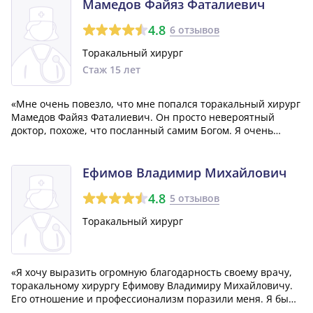
человеческой жизни делают его одним из лучши...»
Мамедов Файяз Фаталиевич
4.8
6 отзывов
Торакальный хирург
Стаж 15 лет
«Мне очень повезло, что мне попался торакальный хирург
Мамедов Файяз Фаталиевич. Он просто невероятный
доктор, похоже, что посланный самим Богом. Я очень
признателен этому специалисту за то, что он спас мою
маму. В наше время таких докторов можно пересчитать по
пальцам. Мамедов Файяз Фатали...»
Ефимов Владимир Михайлович
4.8
5 отзывов
Торакальный хирург
«Я хочу выразить огромную благодарность своему врачу,
торакальному хирургу Ефимову Владимиру Михайловичу.
Его отношение и профессионализм поразили меня. Я бы
очень хотел, чтобы таких специалистов было больше в