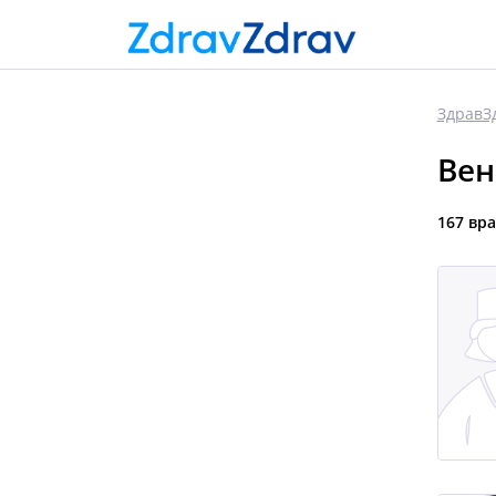
ЗдравЗ
Вен
167 вр