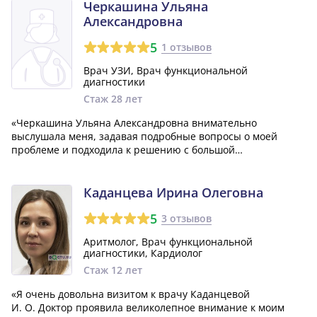
знает свое дело — никакой суеты. Всем...»
Черкашина Ульяна
Александровна
5
1 отзывов
Врач УЗИ, Врач функциональной
диагностики
Стаж 28 лет
«Черкашина Ульяна Александровна внимательно
выслушала меня, задавая подробные вопросы о моей
проблеме и подходила к решению с большой
ответственностью. Во время общения я ни разу не
столкнулась с неприятным поведением или высокомерием
со стороны врача, благодаря чему чувствовала себя в
Каданцева Ирина Олеговна
гарм...»
5
3 отзывов
Аритмолог, Врач функциональной
диагностики, Кардиолог
Стаж 12 лет
«Я очень довольна визитом к врачу Каданцевой
И. О. Доктор проявила великолепное внимание к моим