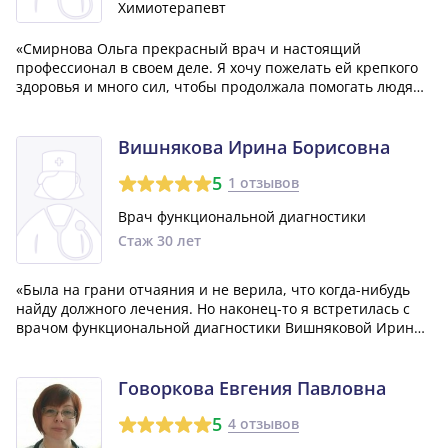
Химиотерапевт
«Смирнова Ольга прекрасный врач и настоящий
профессионал в своем деле. Я хочу пожелать ей крепкого
здоровья и много сил, чтобы продолжала помогать людям
так же, как она помогла мне. Огромное спасибо и
глубочайшее почтение ей за ее работу!»
Вишнякова Ирина Борисовна
5
1 отзывов
Врач функциональной диагностики
Стаж 30 лет
«Была на грани отчаяния и не верила, что когда-нибудь
найду должного лечения. Но наконец-то я встретилась с
врачом функциональной диагностики Вишняковой Ириной
Борисовной. Она оказалась именно тем врачом, которого я
так долго искала. Доктор Вишнякова дала мне самые
четкие и компетентные от...»
Говоркова Евгения Павловна
5
4 отзывов