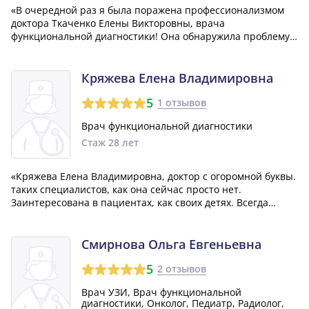
«В очередной раз я была поражена профессионализмом
доктора Ткаченко Елены Викторовны, врача
функциональной диагностики! Она обнаружила проблему,
которую другой врач упустил. Елена Викторовна всегда
очень внимательно изучает каждый случай. Кроме того,
она невероятно отзывчивая и всегда готов...»
Кряжева Елена Владимировна
5
1 отзывов
Врач функциональной диагностики
Стаж 28 лет
«Кряжева Елена Владимировна, доктор с огоромной буквы.
таких специалистов, как она сейчас просто нет.
Заинтересована в пациентах, как своих детях. Всегда
тщательный осмотр, не упустит ни одной детали. очень
грамотный и опытный врач. Огромное Вам спасибо, нам
просто безумно повезло найти сво...»
Смирнова Ольга Евгеньевна
5
2 отзывов
Врач УЗИ, Врач функциональной
диагностики, Онколог, Педиатр, Радиолог,