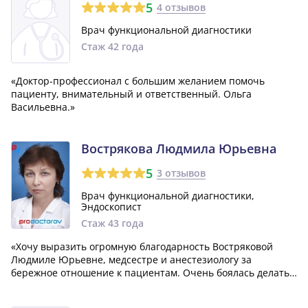
5
4 отзывов
Врач функциональной диагностики
Стаж 42 года
«Доктор-профессионал с большим желанием помочь
пациенту, внимательный и ответственный. Ольга
Васильевна.»
Вострякова Людмила Юрьевна
5
3 отзывов
Врач функциональной диагностики,
Эндоскопист
Стаж 43 года
«Хочу выразить огромную благодарность Востряковой
Людмиле Юрьевне, медсестре и анестезиологу за
бережное отношение к пациентам. Очень боялась делать
процедуру ФГДС и колоноскопию, но с ними чувствуешь
себя в надежных руках. Работают очень четко, каждый