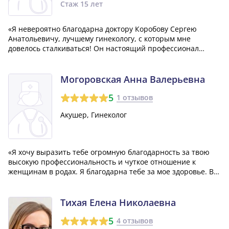
Стаж 15 лет
«Я невероятно благодарна доктору Коробову Сергею
Анатольевичу, лучшему гинекологу, с которым мне
довелось сталкиваться! Он настоящий профессионал
своего дела! Даже несмотря на огромную очередь к нему, я
не жалею, что выбрала именно его. Видно, что он
популярен среди пациенток благодаря свои...»
Могоровская Анна Валерьевна
5
1 отзывов
Акушер, Гинеколог
«Я хочу выразить тебе огромную благодарность за твою
высокую профессиональность и чуткое отношение к
женщинам в родах. Я благодарна тебе за мое здоровье. В
моем опыте, врачей с таким подходом, как у тебя, найти
очень сложно. Ты умеешь найти общий язык с каждым.
Огромное тебе спасибо! Когда...»
Тихая Елена Николаевна
5
4 отзывов