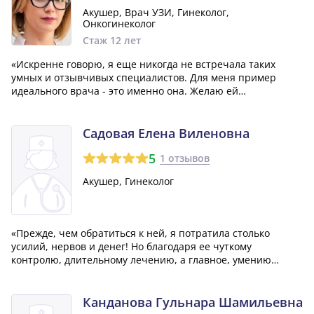
Акушер, Врач УЗИ, Гинеколог,
Онкогинеколог
Стаж 12 лет
«Искренне говорю, я еще никогда не встречала таких
умных и отзывчивых специалистов. Для меня пример
идеального врача - это именно она. Желаю ей
благополучия и успехов в карьере, а также счастья в
личной жизни!»
Садовая Елена Виленовна
5
1 отзывов
Акушер, Гинеколог
«Прежде, чем обратиться к ней, я потратила столько
усилий, нервов и денег! Но благодаря ее чуткому
контролю, длительному лечению, а главное, умению
объяснить и показать все доступно, я наконец стала
здоровой! И это заслуга только этого замечательного
гинеколога, который знает свою профессию...»
Канданова Гульнара Шамильевна