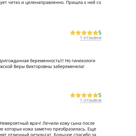
вует четко и целенаправленно. Пришла к ней со
5
1 отзывов
долгожданная беременность!!! Но гинекологи
лажской Веры Викторовны забеременела!
5
1 отзывов
 Невероятный врач! Лечили кожу сына после
ле которых кожа заметно преобразилась. Еще
идят отличный результат. Большое спасибо за