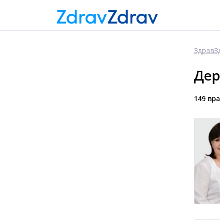
ЗдравЗ
Дер
149 вр