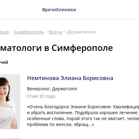
Врачи
Клиники
Дерматологи
драв
Симферополь
Врачи
матологи в Симферополе
ачей
Немтинова Элиана Борисовна
Венеролог, Дерматолог
Стаж 32 года
«Очень благодорна Элиане Борисовне. Квалифици
и убрать восполение. Подобрала хорошее лечение.
особенные слова, порой этого так не хватает, чело
проблема по женски, обращ...»