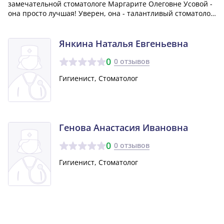
замечательной стоматологе Маргарите Олеговне Усовой -
она просто лучшая! Уверен, она - талантливый стоматолог,
данная ей от самого Бога. Я обращаюсь исключительно к
ней за лечением зубов и настоятельно советую ее всем
своим родным. Все зубы, котор...»
Янкина Наталья Евгеньевна
0
0 отзывов
Гигиенист, Стоматолог
Генова Анастасия Ивановна
0
0 отзывов
Гигиенист, Стоматолог