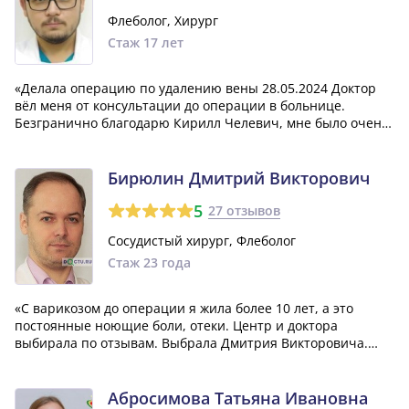
Флеболог, Хирург
Стаж 17 лет
«Делала операцию по удалению вены 28.05.2024 Доктор
вёл меня от консультации до операции в больнице.
Безгранично благодарю Кирилл Челевич, мне было очень
комфортно быть Вашим пациентом❤️»
Бирюлин Дмитрий Викторович
5
27 отзывов
Сосудистый хирург, Флеболог
Стаж 23 года
«С варикозом до операции я жила более 10 лет, а это
постоянные ноющие боли, отеки. Центр и доктора
выбирала по отзывам. Выбрала Дмитрия Викторовича.
Замечательный, внимательный доктор, очень любит свою
работу, проявляет заботу о пациентах. Операция прошла
просто замечательно, я даже не дума...»
Абросимова Татьяна Ивановна