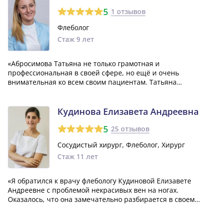
5
1 отзывов
Флеболог
Стаж 9 лет
«Абросимова Татьяна не только грамотная и
профессиональная в своей сфере, но ещё и очень
внимательная ко всем своим пациентам. Татьяна
Ивановна всегда готова помочь своими советами, даже
если это не относится к её основной специализации. Я
благодарен ей за оказанную помощь и обязательно обр...»
Кудинова Елизавета Андреевна
5
25 отзывов
Сосудистый хирург, Флеболог, Хирург
Стаж 11 лет
«Я обратился к врачу флебологу Кудиновой Елизавете
Андреевне с проблемой некрасивых вен на ногах.
Оказалось, что она замечательно разбирается в своем
деле и является очень компетентным специалистом. Ей
удалось решить мою эстетическую проблему благодаря