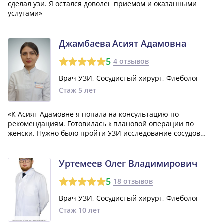
сделал узи. Я остался доволен приемом и оказанными
услугами»
Джамбаева Асият Адамовна
5
4 отзывов
Врач УЗИ, Сосудистый хирург, Флеболог
Стаж 5 лет
«К Асият Адамовне я попала на консультацию по
рекомендациям. Готовилась к плановой операции по
женски. Нужно было пройти УЗИ исследование сосудов
нижних конечностей. Доктор отзывчивая, добрая,
профессионал своей деятельности. Приняла по времени.
Досконально провела УЗИ исследование, при это...»
Уртемеев Олег Владимирович
5
18 отзывов
Врач УЗИ, Сосудистый хирург, Флеболог
Стаж 10 лет