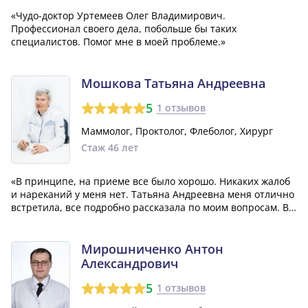
«Чудо-доктор Уртемеев Олег Владимирович.
Профессионал своего дела, побольше бы таких
специалистов. Помог мне в моей проблеме.»
Мошкова Татьяна Андреевна
5
1 отзывов
Маммолог, Проктолог, Флеболог, Хирург
Стаж 46 лет
«В принципе, на приеме все было хорошо. Никаких жалоб
и нареканий у меня нет. Татьяна Андреевна меня отлично
встретила, все подробно рассказала по моим вопросам. В
принципе, я полностью удовлетворена своим визитом к
ней. Лечение практически помогает, просто я сама
соблюдаю не все рекомендац...»
Мирошниченко Антон
Александрович
5
1 отзывов