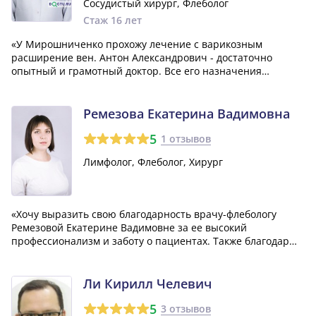
Сосудистый хирург, Флеболог
Стаж 16 лет
«У Мирошниченко прохожу лечение с варикозным
расширение вен. Антон Александрович - достаточно
опытный и грамотный доктор. Все его назначения
помогают, и даже без операции мое состояние постепенно
улучшается. Рекомендую, доктор на своем месте!»
Ремезова Екатерина Вадимовна
5
1 отзывов
Лимфолог, Флеболог, Хирург
«Хочу выразить свою благодарность врачу-флебологу
Ремезовой Екатерине Вадимовне за ее высокий
профессионализм и заботу о пациентах. Также благодарю
весь медицинский персонал за их внимание, заботу и такт.
Если вам нужно лечить варикозное расширение вен
нижних конечностей, рекомендую обращат...»
Ли Кирилл Челевич
5
3 отзывов