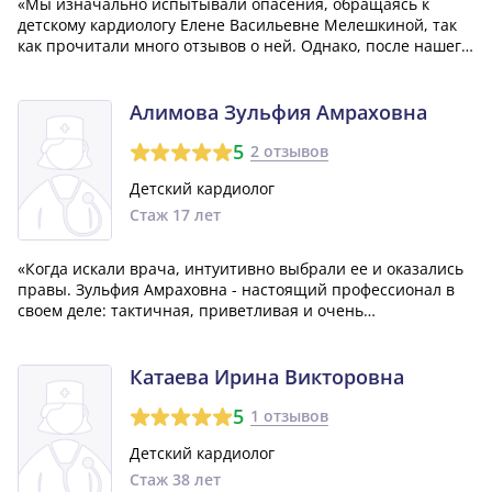
«Мы изначально испытывали опасения, обращаясь к
детскому кардиологу Елене Васильевне Мелешкиной, так
как прочитали много отзывов о ней. Однако, после нашего
визита, мы остались очень довольны, поскольку она дала
нам ценные рекомендации, которых мы не получали в
течение двух лет обращений в...»
Алимова Зульфия Амраховна
5
2 отзывов
Детский кардиолог
Стаж 17 лет
«Когда искали врача, интуитивно выбрали ее и оказались
правы. Зульфия Амраховна - настоящий профессионал в
своем деле: тактичная, приветливая и очень
внимательная. Она всегда готова всё объяснить и
рассказать, а главное - не оставит нас в беде и поддержит
в трудный момент. Когда наш ребено...»
Катаева Ирина Викторовна
5
1 отзывов
Детский кардиолог
Стаж 38 лет