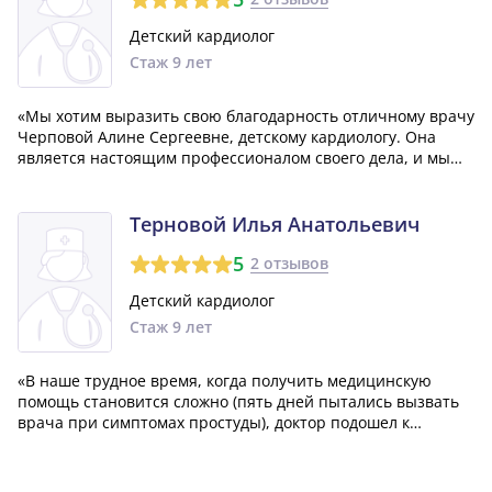
Детский кардиолог
Стаж 9 лет
«Мы хотим выразить свою благодарность отличному врачу
Черповой Алине Сергеевне, детскому кардиологу. Она
является настоящим профессионалом своего дела, и мы
очень рады, что обратились именно к ней. Алина
Сергеевна – врач с большой буквы и замечательный
человек. Хотелось бы, чтобы таких спец...»
Терновой Илья Анатольевич
5
2 отзывов
Детский кардиолог
Стаж 9 лет
«В наше трудное время, когда получить медицинскую
помощь становится сложно (пять дней пытались вызвать
врача при симптомах простуды), доктор подошел к
ситуации очень ответственно. Он все рассказал, назначил
лечение и объяснил, как следует действовать. Нам очень
порадовало спокойствие, внима...»