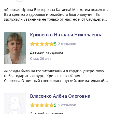
«Дорогая Ирина Викторовна Катаева! Мы хотим пожелать
Вам крепкого здоровья и семейного благополучия. Вы
заслужили уважение не только от нас, но и от бабушек и
наших маленьких детей. Благодарим Вас за вашу доброту и
профессионализм в качестве детского кардиолога. С
уважением, родители.»
Кривенко Наталья Николаевна
5
2 отзывов
Детский кардиолог
Стаж 26 лет
«Дважды была на госпитализации в кардиоцентре. хочу
поблагодарить хирурга Кривошеева Юрия
Сергеева.Отличный специалист, чуткий, внимательный,
неравнодушный, дважды меня оперировал.Спасибо Вам,
Юрий Сергеевич, здоровья Вам и Вашим близким. Спасибо
большое лечащему врачу Кривенко Наталье Нико...»
Власенко Алёна Олеговна
5
1 отзывов
Детский кардиолог