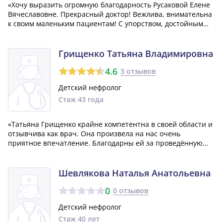
«Хочу выразить огромную благодарность Русаковой Елене
Вячеславовне. Прекрасный доктор! Вежлива, внимательна
к своим маленьким пациентам! С упорством, достойным
уважения, она искала причину нашего заболевания! Так-
же хочу отметить медперсонал отделения — вежливы и
внимательны. С уважением Гу...»
Грищенко Татьяна Владимировна
4.6
3 отзывов
Детский нефролог
Стаж 43 года
«Татьяна Грищенко крайне компетентна в своей области и
отзывчива как врач. Она произвела на нас очень
приятное впечатление. Благодарны ей за проведённую
консультацию, которая была весьма понятной и
информативной. Она дала нам чёткие объяснения и
ответила на все интересующие нас как родителе...»
Шевлякова Наталья Анатольевна
0
0 отзывов
Детский нефролог
Стаж 40 лет