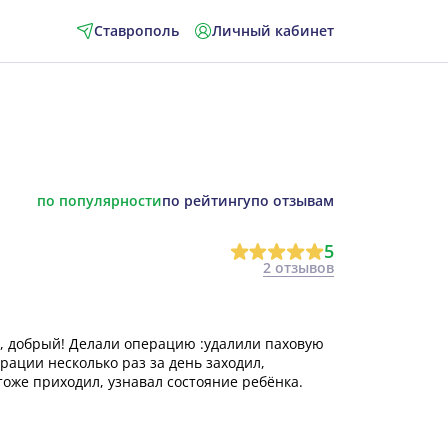
Ставрополь
Личный кабинет
по популярности
по рейтингу
по отзывам
5
2 отзывов
, добрый! Делали операцию :удалили паховую
рации несколько раз за день заходил,
тоже приходил, узнавал состояние ребёнка.