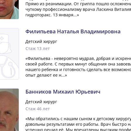
Прямо из реанимации. От гриппа пошло осложнен
чуткому профессионализму врача Ласкина Виталия
гидроторакс. 13 января...»
Филипьева Наталья Владимировна
Детский хирург
Стаж 13 лет
«Филипьева - невероятно мудрая, добрая и искрен
своей работе. С первых минут общения она завоева
нашего ребенка и готовность сделать все возможно
опыт делают ее н...»
Банников Михаил Юрьевич
Детский хирург
Стаж 46 лет
«Мы обратились с нашим сыном к детскому хирург
довольны результатами его работы. Врач быстро 
успешно решил её. Мы впечатлены высоким профе