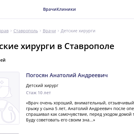
Врачи
Клиники
Детские хирурги
драв
Ставрополь
Врачи
ские хирурги в Ставрополе
чей
Погосян Анатолий Андреевич
Детский хирург
Стаж 10 лет
«Врач очень хороший, внимательный, отзывчивый
грыжу у сына 5 лет, Анатолий Андреевич после опе
спрашивал как самочувствие, перед уходом домой 
Буду советовать его своим зна...»