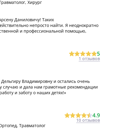
Травматолог, Хирург
 Арсену Даниловичу! Таких
йствительно непросто найти. Я неоднократно
чественной и профессиональной помощью,
5
1 отзывов
 Дельгиру Владимировну и остались очень
у случаю и дала нам грамотные рекомендации
аботу и заботу о наших детях!»
4.9
10 отзывов
 Ортопед, Травматолог