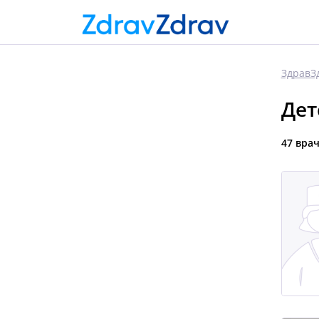
ЗдравЗ
Дет
47 вра