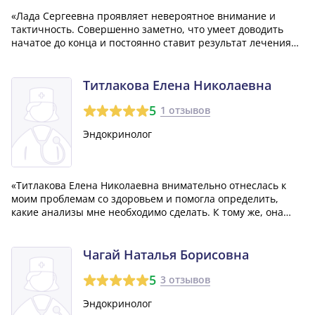
«Лада Сергеевна проявляет невероятное внимание и
тактичность. Совершенно заметно, что умеет доводить
начатое до конца и постоянно ставит результат лечения
на первое место. Её эффективность и опытный подход к
лечению проверены многократно на практике. Я
безусловно считаю её врачом высокой кв...»
Титлакова Елена Николаевна
5
1 отзывов
Эндокринолог
«Титлакова Елена Николаевна внимательно отнеслась к
моим проблемам со здоровьем и помогла определить,
какие анализы мне необходимо сделать. К тому же, она
порекомендовала мне отличную лабораторию для
проведения этих анализов. После обработки результатов
моих тестов, она разработала план леч...»
Чагай Наталья Борисовна
5
3 отзывов
Эндокринолог