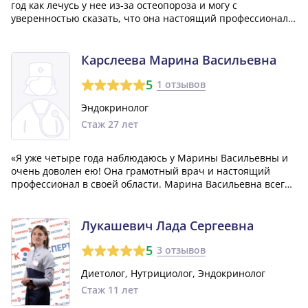
год как лечусь у нее из-за остеопороза и могу с
уверенностью сказать, что она настоящий профессионал!
Марина Валерьевна разработала для меня план лечения,
который действительно показывает положительные
результаты. Она очень внимательная и...»
Карслеева Марина Васильевна
5
1 отзывов
Эндокринолог
Стаж 27 лет
«Я уже четыре года наблюдаюсь у Марины Васильевны и
очень доволен ею! Она грамотный врач и настоящий
профессионал в своей области. Марина Васильевна всегда
внимательна к своим пациентам и заботится о нашем
здоровье. Желаю ей крепкого здоровья и продолжать
помогать людям!»
Лукашевич Лада Сергеевна
5
3 отзывов
Диетолог, Нутрициолог, Эндокринолог
Стаж 11 лет