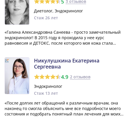
5
3 отзывов
Диетолог, Эндокринолог
Стаж 26 лет
«Галина Александровна Санеева - просто замечательный
эндокринолог! В 2015 году я проходила у нее курс
равновесия и ДЕТОКС, после которого моя кожа стала
просто идеальной, как у младенца. Что меня поразило -
Галина Александровна всегда находила время зайти к нам
в палату и узнать, как мы себ...»
Никулушкина Екатерина
Сергеевна
4.9
2 отзывов
Эндокринолог
Стаж 13 лет
«После долгих лет обращений к различным врачам, она
наконец-то смогла объяснить мне все подробности моего
состояния и подобрать понятный план лечения для моих
нескольких заболеваний. Кроме того, доктор Никулушкина
дала мне подробные рекомендации по питанию, что я