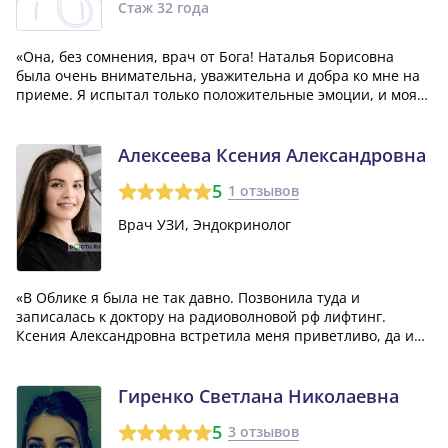
Стаж 32 года
«Она, без сомнения, врач от Бога! Наталья Борисовна
была очень внимательна, уважительна и добра ко мне на
приеме. Я испытал только положительные эмоции, и моя
проблема была успешно решена. Мне показалось, что она
относится к своим обязанностям с большой
ответственностью.»
Алексеева Ксения Александровна
5
1 отзывов
Врач УЗИ, Эндокринолог
«В Облике я была не так давно. Позвонила туда и
записалась к доктору на радиоволновой рф лифтинг.
Ксения Александровна встретила меня приветливо, да и
вела себя культурно. В общем, полученный результат меня
порадовал, да и никаких побочных эффектов я не
заметила. Доктора буду рекомендовать...»
Гиренко Светлана Николаевна
5
3 отзывов