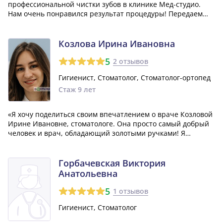
профессиональной чистки зубов в клинике Мед-студио.
Нам очень понравился результат процедуры! Передаем
огромную благодарность доктору Софие Витальевне и
поздравляем ее с прошедшими праздниками!»
Козлова Ирина Ивановна
5
2 отзывов
Гигиенист, Стоматолог, Стоматолог-ортопед
Стаж 9 лет
«Я хочу поделиться своим впечатлением о враче Козловой
Ирине Ивановне, стоматологе. Она просто самый добрый
человек и врач, обладающий золотыми ручками! Я
сердечно благодарю её за её работу и заботу о моем
здоровье.»
Горбачевская Виктория
Анатольевна
5
1 отзывов
Гигиенист, Стоматолог