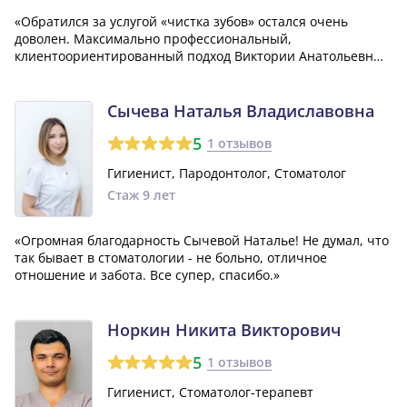
«Обратился за услугой «чистка зубов» остался очень
доволен. Максимально профессиональный,
клиентоориентированный подход Виктории Анатольевны.
Очень вежливый, доброжелательный, педантичный
специалист. Особенно отмечу телевизор, который весит
для клиентов, который максимально отвлекает от про...»
Сычева Наталья Владиславовна
5
1 отзывов
Гигиенист, Пародонтолог, Стоматолог
Стаж 9 лет
«Огромная благодарность Сычевой Наталье! Не думал, что
так бывает в стоматологии - не больно, отличное
отношение и забота. Все супер, спасибо.»
Норкин Никита Викторович
5
1 отзывов
Гигиенист, Стоматолог-терапевт