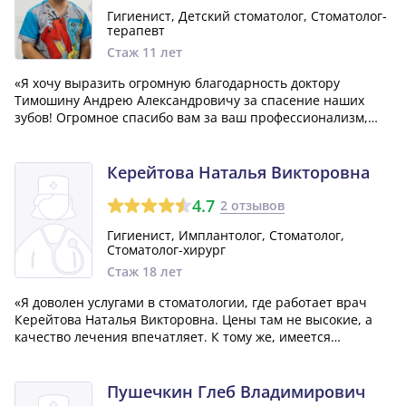
Гигиенист, Детский стоматолог, Стоматолог-
терапевт
Стаж 11 лет
«Я хочу выразить огромную благодарность доктору
Тимошину Андрею Александровичу за спасение наших
зубов! Огромное спасибо вам за ваш профессионализм,
чуткое отношение к нам, пациентам, а также вашу
отзывчивость и внимательность! Мы очень рады и
благодарны! 😊»
Керейтова Наталья Викторовна
4.7
2 отзывов
Гигиенист, Имплантолог, Стоматолог,
Стоматолог-хирург
Стаж 18 лет
«Я доволен услугами в стоматологии, где работает врач
Керейтова Наталья Викторовна. Цены там не высокие, а
качество лечения впечатляет. К тому же, имеется
парковка и расположение клиники довольно удобное.
Также понравилось, что есть комфортная зона ожидания.»
Пушечкин Глеб Владимирович