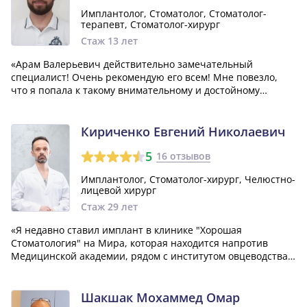
Имплантолог, Стоматолог, Стоматолог-
терапевт, Стоматолог-хирург
Стаж 13 лет
«Арам Валерьевич действительно замечательный
специалист! Очень рекомендую его всем! Мне повезло,
что я попала к такому внимательному и достойному
профессионалу. Его профессионализму я искренне
благодарна! Огромное спасибо ему!»
Кириченко Евгений Николаевич
5
16 отзывов
Имплантолог, Стоматолог-хирург, Челюстно-
лицевой хирург
Стаж 29 лет
«Я недавно ставил имплант в клинике "Хорошая
Стоматология" на Мира, которая находится напротив
Медицинской академии, рядом с институтом овцеводства.
Моим врачом-имплантологом был Кириченко Евгений
Николаевич. Я общался с несколькими специалистами,
которые занимаются установкой имплантов, но...»
Шакшак Мохаммед Омар