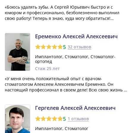
«Боюсь удалять зубы. А Сергей Юрьевич быстро и с
юмором и профессионально, безболезненно выполнил
свою работу! Теперь я знаю, куда могу обратиться!
Благодарю!!!»
Еременко Алексей Алексеевич
5
32 отзывов
Имплантолог, Стоматолог, Стоматолог-
ортопед
Стаж 25 лет
«У меня очень положительный опыт с врачом-
стоматологом Алексеем Алексеевичем Еременко. Он
настоящий профессионал в своем деле! Всю свою жизнь я
испытывал страх перед стоматологами, но именно
благодаря этому человеку я изменил свое мнение о
лечении зубов. От всей души рекомендую его!»
Гергелев Алексей Алексеевич
5
1 отзывов
Имплантолог, Стоматолог