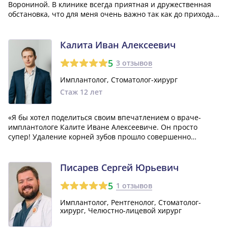
Ворониной. В клинике всегда приятная и дружественная
обстановка, что для меня очень важно так как до прихода
сюда всегда очень боялась стоматологов. А сюда хожу с
удовольствием, потому что все врачи большие
профессионалы. На консультации Юлия Але...»
Калита Иван Алексеевич
5
3 отзывов
Имплантолог, Стоматолог-хирург
Стаж 12 лет
«Я бы хотел поделиться своим впечатлением о враче-
имплантологе Калите Иване Алексеевиче. Он просто
супер! Удаление корней зубов прошло совершенно
безболезненно! Он всегда умеет успокоить словом и
выполнить работу на высочайшем уровне. Теперь
обращаюсь только к нему. Врач от Бога!»
Писарев Сергей Юрьевич
5
1 отзывов
Имплантолог, Рентгенолог, Стоматолог-
хирург, Челюстно-лицевой хирург