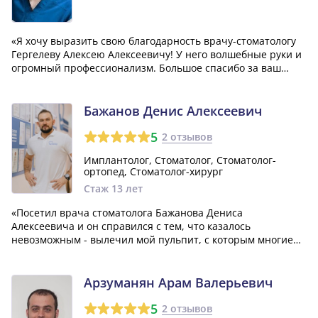
«Я хочу выразить свою благодарность врачу-стоматологу
Гергелеву Алексею Алексеевичу! У него волшебные руки и
огромный профессионализм. Большое спасибо за ваш
труд!»
Бажанов Денис Алексеевич
5
2 отзывов
Имплантолог, Стоматолог, Стоматолог-
ортопед, Стоматолог-хирург
Стаж 13 лет
«Посетил врача стоматолога Бажанова Дениса
Алексеевича и он справился с тем, что казалось
невозможным - вылечил мой пульпит, с которым многие
другие специалисты не смогли или не хотели бороться. К
тому же он умудрился сохранить два моих зуба, которые
мне доставляли боль уже давно и были сил...»
Арзуманян Арам Валерьевич
5
2 отзывов