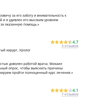
овичу за его заботу и внимательность к
й и я удивлен его высоким уровнем
 за оказанную помощь.»
4.7
3 отзывов
тый хирург, Уролог
остью доволен работой врача. Михаил
льный опрос, чтобы выяснить причины
анируем пройти полноценный курс лечения.»
4.1
7 отзывов