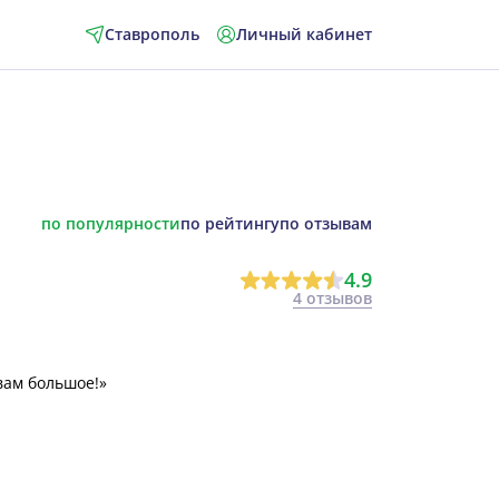
Ставрополь
Личный кабинет
по популярности
по рейтингу
по отзывам
4.9
4 отзывов
вам большое!»