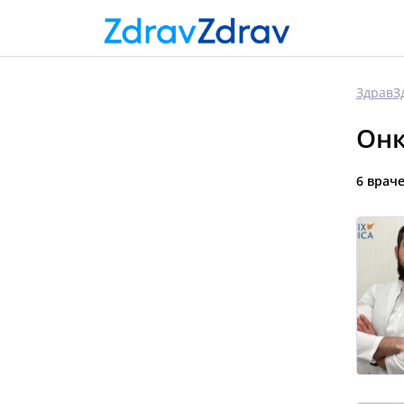
ЗдравЗ
Онк
6 врач