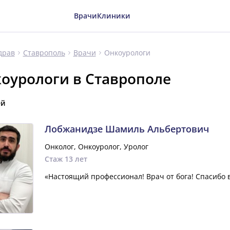
Врачи
Клиники
Онкоурологи
драв
Ставрополь
Врачи
оурологи в Ставрополе
ей
Лобжанидзе Шамиль Альбертович
Онколог, Онкоуролог, Уролог
Стаж 13 лет
«Настоящий профессионал! Врач от бога! Спасибо 