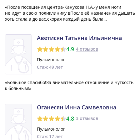
«После посещения центра-Канукова Н.А.-у меня ноги
не идут в свою поликлинику вПосле её назначения дышать
хоть стала,а до вас,скорая каждый день была
с ноября.Ходить не могла,аврач все ХОБЛ лечила,а астму
все под вопрос ставила.СПАСИБО!Все
чётко,организованно,внимательно и главное-
Аветисян Татьяна Ильинична
улыбаютс,а...»
4.9
4 отзывов
Пульмонолог
Стаж 49 лет
«Большое спасибо!За внимательное отношение и чуткость
к больным!»
Оганесян Инна Самвеловна
4.8
3 отзывов
Пульмонолог
Стаж 17 лет