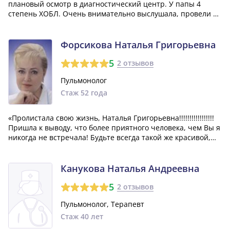
плановый осмотр в диагностический центр. У папы 4
степень ХОБЛ. Очень внимательно выслушала, провели в
этот же день дополнительные обследования, доктор
назначила эффективное лечение. Затем была пандемия,
выезжать боялись. Нашли Лилию Владимир...»
Форсикова Наталья Григорьевна
5
2 отзывов
Пульмонолог
Стаж 52 года
«Пролистала свою жизнь, Наталья Григорьевна!!!!!!!!!!!!!!!!!
Пришла к выводу, что более приятного человека, чем Вы я
никогда не встречала! Будьте всегда такой же красивой,
ухоженной, элегантной, притягательной, шикарной, с
высоким профессионализмом, глубокомыслящей,
поглощающей и дающей зна...»
Канукова Наталья Андреевна
5
2 отзывов
Пульмонолог, Терапевт
Стаж 40 лет