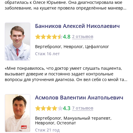
обратилась к Олесе Юрьевне. Она диагностировала мое
заболевание, на кушетке провела определённые маневры,
как оказалось, у меня был камешек в вестибулярном
аппарате. После ее манипуляций головокружение тут же
прошло. Я очень рада своему выздоров...»
Банников Алексей Николаевич
4.8
2 отзывов
Вертебролог, Невролог, Цефалголог
Стаж 16 лет
«Мне понравилось, что доктор умеет слушать пациента,
вызывает доверие и постоянно задает контрольные
вопросы для уточнения диагноза. Он вел себя со мной так,
как обычно ведут себя врачи, то есть все было стандартно.
Я подумываю обратиться к нему снова, если мое текущее
лечение окажется дейс...»
Асмолов Валентин Анатольевич
4.3
7 отзывов
Вертебролог, Мануальный терапевт,
Невролог, Остеопат
Стаж 21 год