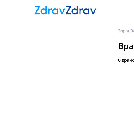
ЗдравЗ
Вра
0 врач