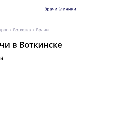
Врачи
Клиники
Врачи
драв
Воткинск
чи в Воткинске
ей